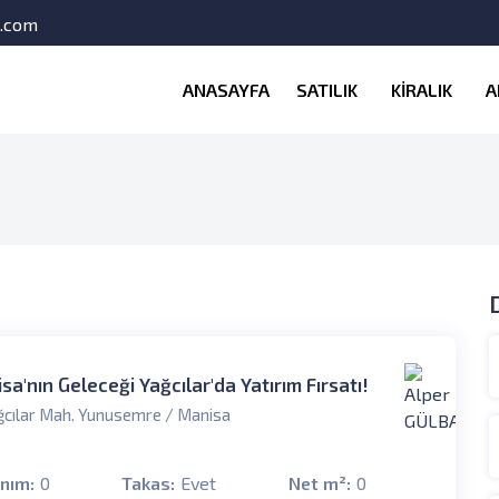
l.com
ANASAYFA
SATILIK
KİRALIK
A
sa'nın Geleceği Yağcılar'da Yatırım Fırsatı!
cılar Mah. Yunusemre / Manisa
anım:
0
Takas:
Evet
Net m²:
0