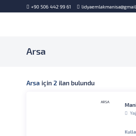
+90 506 442 99 61
lidyaemlakmanisa@gmai
Arsa
Arsa
için
2
ilan bulundu
ARSA
Mani
Yağ
Kull