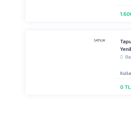
1.60
SATILIK
Tapu
Yeni
Bağ
Kull
0 TL