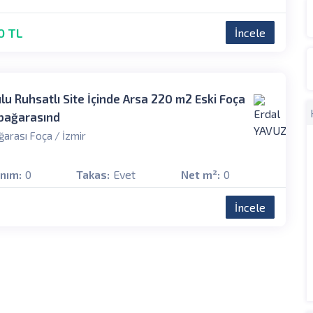
0 TL
İncele
lu Ruhsatlı Site İçinde Arsa 220 m2 Eski Foça
bağarasınd
arası Foça / İzmir
anım:
0
Takas:
Evet
Net m²:
0
İncele