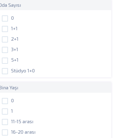
Oda Sayısı
0
1+1
2+1
3+1
5+1
Stüdyo 1+0
Bina Yaşı
0
1
11-15 arası
16-20 arası