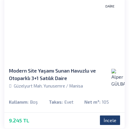
DAIRE
Modern Site Yaşamı Sunan Havuzlu ve
Otoparklı 3+1 Satılık Daire
Güzelyurt Mah. Yunusemre / Manisa
Kullanım:
Boş
Takas:
Evet
Net m²:
105
9.245 TL
İncele