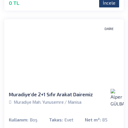
0 TL
İncele
DAIRE
Muradiye'de 2+1 Sıfır Arakat Dairemiz
Muradiye Mah. Yunusemre / Manisa
Kullanım:
Boş
Takas:
Evet
Net m²:
85