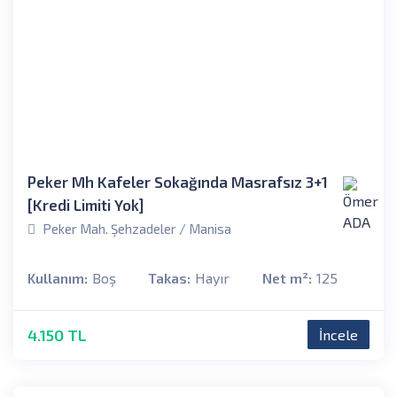
Peker Mh Kafeler Sokağında Masrafsız 3+1
[Kredi Limiti Yok]
Peker Mah. Şehzadeler / Manisa
Kullanım:
Boş
Takas:
Hayır
Net m²:
125
4.150 TL
İncele