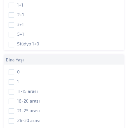
1+1
2+1
3+1
5+1
Stüdyo 1+0
Bina Yaşı
0
1
11-15 arası
16-20 arası
21-25 arası
26-30 arası