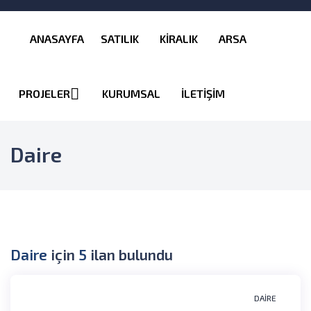
ANASAYFA
SATILIK
KİRALIK
ARSA
PROJELER
KURUMSAL
İLETİŞİM
Daire
Daire
için
5
ilan bulundu
DAIRE