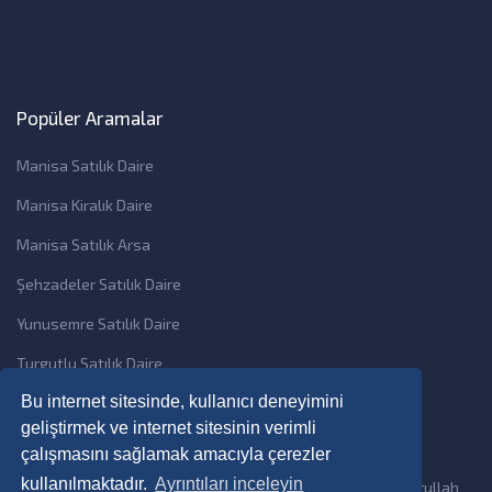
Popüler Aramalar
Manisa Satılık Daire
Manisa Kiralık Daire
Manisa Satılık Arsa
Şehzadeler Satılık Daire
Yunusemre Satılık Daire
Turgutlu Satılık Daire
Bu internet sitesinde, kullanıcı deneyimini
geliştirmek ve internet sitesinin verimli
çalışmasını sağlamak amacıyla çerezler
kullanılmaktadır.
Ayrıntıları inceleyin
Copyright © 2026 Bilmat Dijital Mübarek insan Ramdan Emrullah