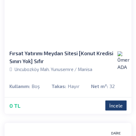
Fırsat Yatırımı Meydan Sitesi [Konut Kredisi
Sınırı Yok] Sıfır
Uncubozköy Mah. Yunusemre / Manisa
Kullanım:
Boş
Takas:
Hayır
Net m²:
32
0 TL
İncele
DAIRE