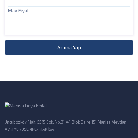
Max.Fiyat
Arama Yap
Uncubozköy Mah. 5515 Sok. No:31 A4 Blok Daire:151 Manisa Meydan
AVM YUNUSEMRE/MANİSA