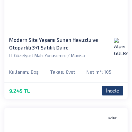
Modern Site Yaşamı Sunan Havuzlu ve
Otoparklı 3+1 Satılık Daire
Güzelyurt Mah. Yunusemre / Manisa
Kullanım:
Boş
Takas:
Evet
Net m²:
105
9.245 TL
İncele
DAIRE