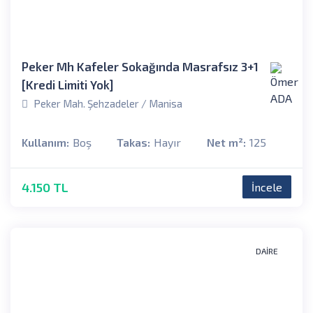
Peker Mh Kafeler Sokağında Masrafsız 3+1
[Kredi Limiti Yok]
Peker Mah. Şehzadeler / Manisa
Kullanım:
Boş
Takas:
Hayır
Net m²:
125
4.150 TL
İncele
DAIRE