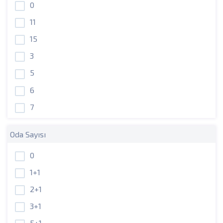
0
11
15
3
5
6
7
Oda Sayısı
0
1+1
2+1
3+1
5+1