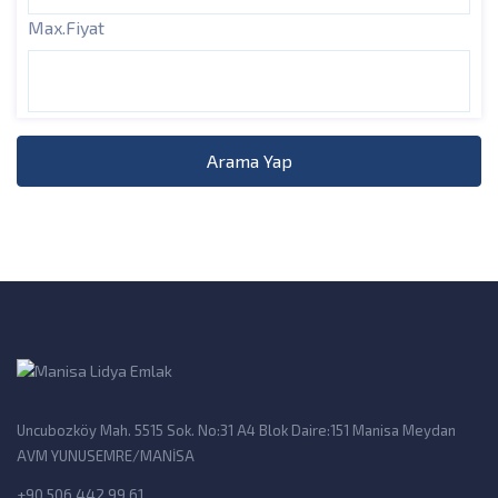
Max.Fiyat
Arama Yap
Uncubozköy Mah. 5515 Sok. No:31 A4 Blok Daire:151 Manisa Meydan
AVM YUNUSEMRE/MANİSA
+90 506 442 99 61