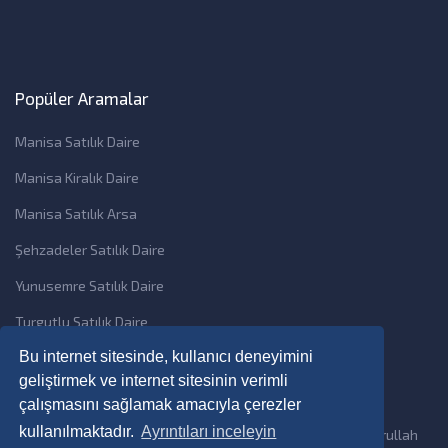
Popüler Aramalar
Manisa Satılık Daire
Manisa Kiralık Daire
Manisa Satılık Arsa
Şehzadeler Satılık Daire
Yunusemre Satılık Daire
Turgutlu Satılık Daire
Bu internet sitesinde, kullanıcı deneyimini
geliştirmek ve internet sitesinin verimli
çalışmasını sağlamak amacıyla çerezler
kullanılmaktadır.
Ayrıntıları inceleyin
Copyright © 2026 Bilmat Dijital Mübarek insan Ramdan Emrullah