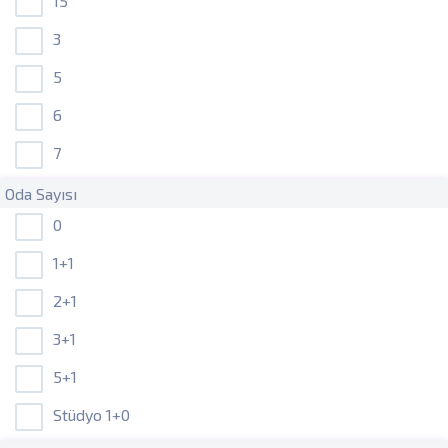
15
3
5
6
7
Oda Sayısı
0
1+1
2+1
3+1
5+1
Stüdyo 1+0