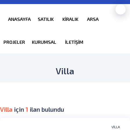
ANASAYFA
SATILIK
KİRALIK
ARSA
PROJELER
KURUMSAL
İLETİŞİM
Villa
Villa
için
1
ilan bulundu
VILLA