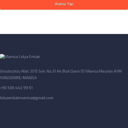
Arama Yap
Uncubozköy Mah. 5515 Sok. No:31 A4 Blok Daire:151 Manisa Meydan AVM
YUNUSEMRE/MANİSA
+90 506 442 99 61
lidyaemlakmanisa@gmail.com