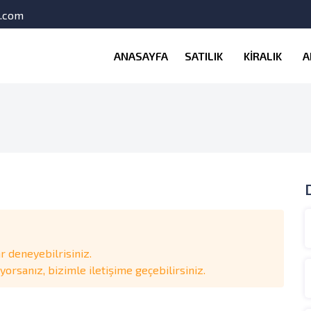
l.com
ANASAYFA
SATILIK
KİRALIK
A
 deneyebilrisiniz.
rsanız, bizimle iletişime geçebilirsiniz.