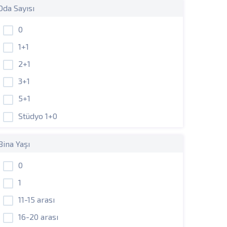
Oda Sayısı
0
1+1
2+1
3+1
5+1
Stüdyo 1+0
Bina Yaşı
0
1
11-15 arası
16-20 arası