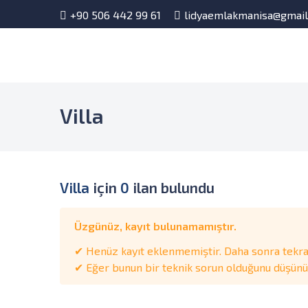
+90 506 442 99 61
lidyaemlakmanisa@gmai
Villa
Villa
için
0
ilan bulundu
Üzgünüz, kayıt bulunamamıştır.
✔ Henüz kayıt eklenmemiştir. Daha sonra tekrar
✔ Eğer bunun bir teknik sorun olduğunu düşünüyo