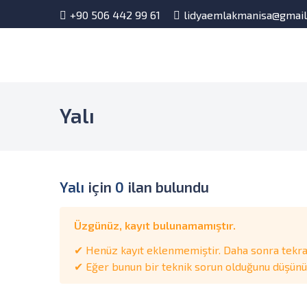
+90 506 442 99 61
lidyaemlakmanisa@gmai
Yalı
Yalı
için
0
ilan bulundu
Üzgünüz, kayıt bulunamamıştır.
✔ Henüz kayıt eklenmemiştir. Daha sonra tekrar
✔ Eğer bunun bir teknik sorun olduğunu düşünüyo