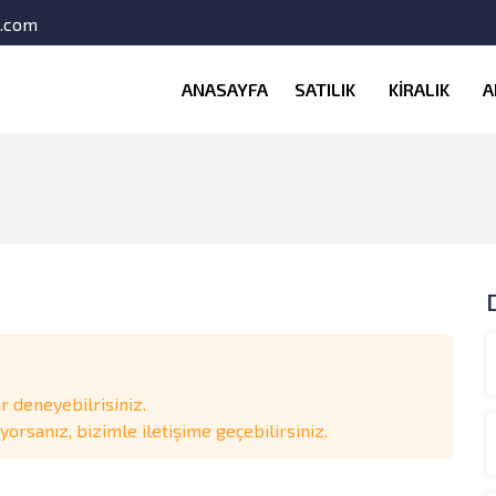
l.com
ANASAYFA
SATILIK
KİRALIK
A
 deneyebilrisiniz.
rsanız, bizimle iletişime geçebilirsiniz.