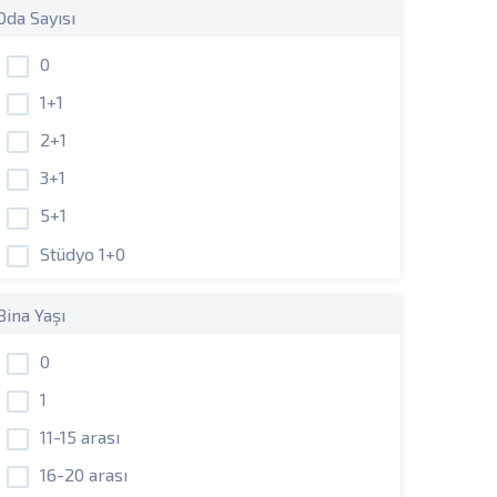
Oda Sayısı
0
1+1
2+1
3+1
5+1
Stüdyo 1+0
Bina Yaşı
0
1
11-15 arası
16-20 arası