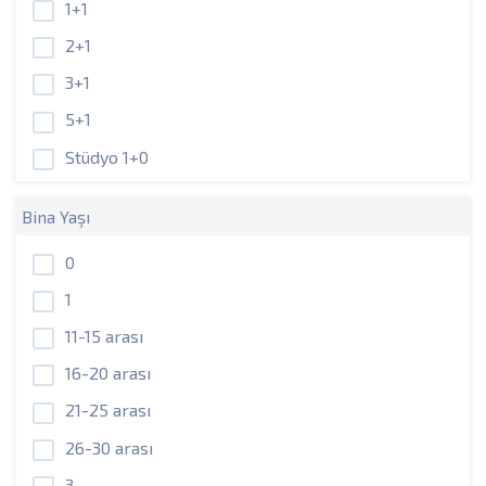
1+1
2+1
3+1
5+1
Stüdyo 1+0
Bina Yaşı
0
1
11-15 arası
16-20 arası
21-25 arası
26-30 arası
3