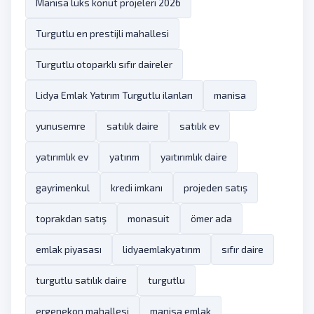
Manisa lüks konut projeleri 2026
Turgutlu en prestijli mahallesi
Turgutlu otoparklı sıfır daireler
Lidya Emlak Yatırım Turgutlu ilanları
manisa
yunusemre
satılık daire
satılık ev
yatırımlık ev
yatırım
yaıtırımlık daire
gayrimenkul
kredi imkanı
projeden satış
toprakdan satış
monasuit
ömer ada
emlak piyasası
lidyaemlakyatırım
sıfır daire
turgutlu satılık daire
turgutlu
ergenekon mahallesi
manisa emlak