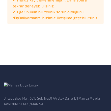
tekrar deneyebilrisiniz.
✔ Eğer bunun bir teknik sorun olduğunu
düşünüyorsanız, bizimle iletişime geçebilirsiniz.
Uncubozköy Mah. 5515 Sok. No:31 A4 Blok Daire:151 Manisa Meydan
AVM YUNUSEMRE/MANİSA