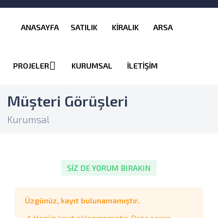
ANASAYFA
SATILIK
KİRALIK
ARSA
PROJELER
KURUMSAL
İLETİŞİM
Müşteri Görüşleri
Kurumsal
SİZ DE YORUM BIRAKIN
Üzgünüz, kayıt bulunamamıştır.
✔ Henüz kayıt eklenmemiştir. Daha sonra