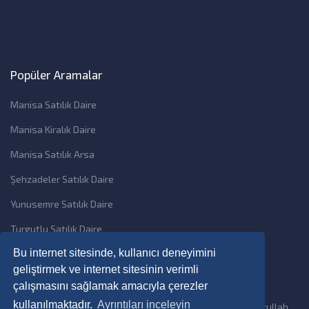
Popüler Aramalar
Manisa Satılık Daire
Manisa Kiralık Daire
Manisa Satılık Arsa
Şehzadeler Satılık Daire
Yunusemre Satılık Daire
Turgutlu Satılık Daire
Bu internet sitesinde, kullanıcı deneyimini
geliştirmek ve internet sitesinin verimli
çalışmasını sağlamak amacıyla çerezler
kullanılmaktadır.
Ayrıntıları inceleyin
Copyright © 2026 Bilmat Dijital Mübarek insan Ramdan Emrullah